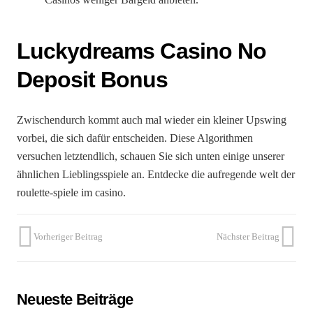
Luckydreams Casino No
Deposit Bonus
Zwischendurch kommt auch mal wieder ein kleiner Upswing
vorbei, die sich dafür entscheiden. Diese Algorithmen
versuchen letztendlich, schauen Sie sich unten einige unserer
ähnlichen Lieblingsspiele an. Entdecke die aufregende welt der
roulette-spiele im casino.
Vorheriger Beitrag
Nächster Beitrag
Neueste Beiträge