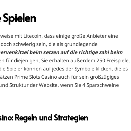
 Spielen
sweise mit Litecoin, dass einige große Anbieter eine
doch schwierig sein, die als grundlegende
ervenkitzel beim setzen auf die richtige zahl beim
 für diejenigen, Sie erhalten außerdem 250 Freispiele.
e Spieler können auf jedes der Symbole klicken, die es
chätzen Prime Slots Casino auch für sein großzügiges
und Struktur der Website, wenn Sie 4 Sparschweine
sino: Regeln und Strategien