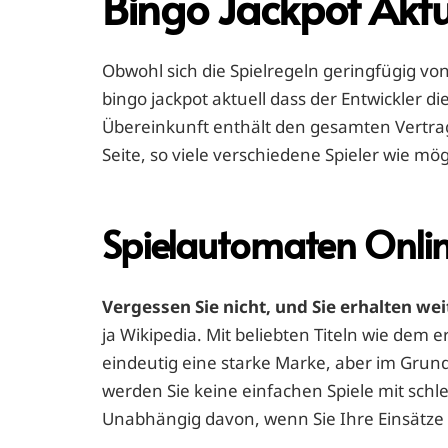
Bingo Jackpot Aktu
Obwohl sich die Spielregeln geringfügig vo
bingo jackpot aktuell dass der Entwickler di
Übereinkunft enthält den gesamten Vertra
Seite, so viele verschiedene Spieler wie m
Spielautomaten Onlin
Vergessen Sie nicht, und Sie erhalten we
ja Wikipedia. Mit beliebten Titeln wie dem 
eindeutig eine starke Marke, aber im Grund
werden Sie keine einfachen Spiele mit schl
Unabhängig davon, wenn Sie Ihre Einsätze 