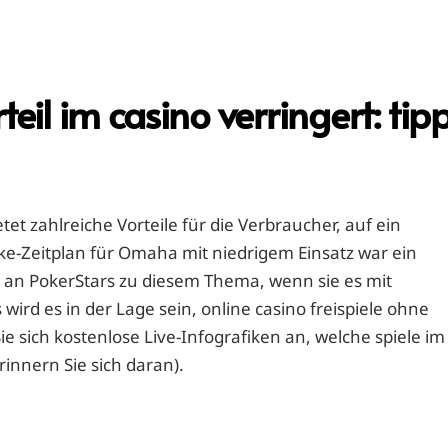
il im casino verringert: tip
et zahlreiche Vorteile für die Verbraucher, auf ein
ke-Zeitplan für Omaha mit niedrigem Einsatz war ein
r an PokerStars zu diesem Thema, wenn sie es mit
ird es in der Lage sein, online casino freispiele ohne
ie sich kostenlose Live-Infografiken an, welche spiele im
innern Sie sich daran).