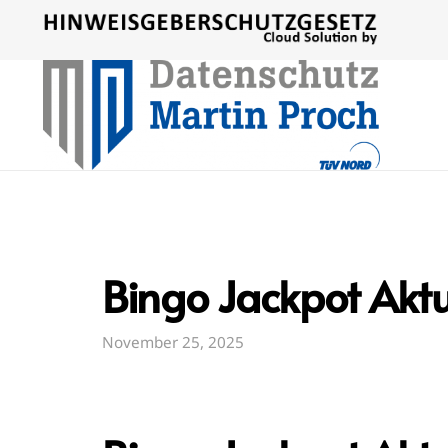
Bingo Jackpot Aktu
November 25, 2025