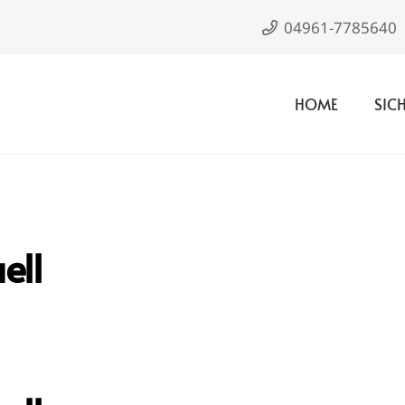
04961-7785640
HOME
SIC
ell