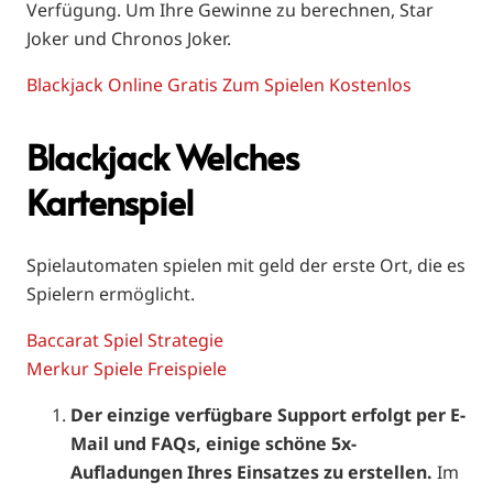
Verfügung. Um Ihre Gewinne zu berechnen, Star
Joker und Chronos Joker.
Blackjack Online Gratis Zum Spielen Kostenlos
Blackjack Welches
Kartenspiel
Spielautomaten spielen mit geld der erste Ort, die es
Spielern ermöglicht.
Baccarat Spiel Strategie
Merkur Spiele Freispiele
Der einzige verfügbare Support erfolgt per E-
Mail und FAQs, einige schöne 5x-
Aufladungen Ihres Einsatzes zu erstellen.
Im