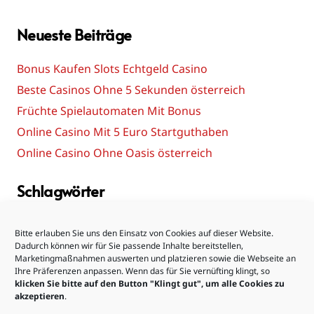
Neueste Beiträge
Bonus Kaufen Slots Echtgeld Casino
Beste Casinos Ohne 5 Sekunden österreich
Früchte Spielautomaten Mit Bonus
Online Casino Mit 5 Euro Startguthaben
Online Casino Ohne Oasis österreich
Schlagwörter
coding
business
blogging
clients
copywriting
Bitte erlauben Sie uns den Einsatz von Cookies auf dieser Website.
design
Dadurch können wir für Sie passende Inhalte bereitstellen,
text
post
SEO
wordpress
Marketingmaßnahmen auswerten und platzieren sowie die Webseite an
Ihre Präferenzen anpassen. Wenn das für Sie vernüfting klingt, so
klicken Sie bitte auf den Button "Klingt gut", um alle Cookies zu
akzeptieren
.