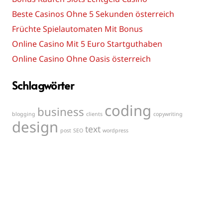
Beste Casinos Ohne 5 Sekunden österreich
Früchte Spielautomaten Mit Bonus
Online Casino Mit 5 Euro Startguthaben
Online Casino Ohne Oasis österreich
Schlagwörter
coding
business
blogging
clients
copywriting
design
text
post
SEO
wordpress