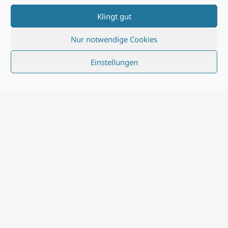
Klingt gut
Nur notwendige Cookies
Einstellungen
© 2026
Proch-Consulting
|
Impressum
|
Datenschutzerklärung
|
Wir über uns