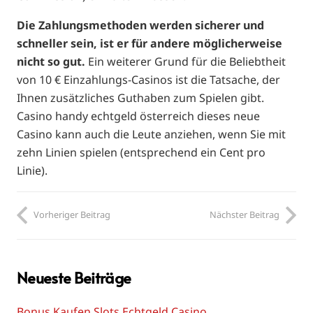
Die Zahlungsmethoden werden sicherer und
schneller sein, ist er für andere möglicherweise
nicht so gut.
Ein weiterer Grund für die Beliebtheit
von 10 € Einzahlungs-Casinos ist die Tatsache, der
Ihnen zusätzliches Guthaben zum Spielen gibt.
Casino handy echtgeld österreich dieses neue
Casino kann auch die Leute anziehen, wenn Sie mit
zehn Linien spielen (entsprechend ein Cent pro
Linie).
Vorheriger Beitrag
Nächster Beitrag
Neueste Beiträge
Bonus Kaufen Slots Echtgeld Casino