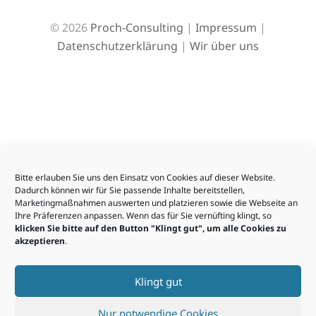
© 2026
Proch-Consulting
|
Impressum
|
Datenschutzerklärung
|
Wir über uns
Bitte erlauben Sie uns den Einsatz von Cookies auf dieser Website.
Dadurch können wir für Sie passende Inhalte bereitstellen,
Marketingmaßnahmen auswerten und platzieren sowie die Webseite an
Ihre Präferenzen anpassen. Wenn das für Sie vernüfting klingt, so
klicken Sie bitte auf den Button "Klingt gut", um alle Cookies zu
akzeptieren
.
Klingt gut
Nur notwendige Cookies