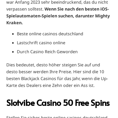
war Anfang 2023 sehr beeindruckend, das du nicht
verpassen solltest.
Wenn Sie nach den besten iOS-
Spielautomaten-Spielen suchen, darunter Mighty
Kraken.
Beste online casinos deutschland
Lastschrift casino online
Durch Casino Reich Geworden
Dies bedeutet, desto höher steigen Sie auf und
desto besser werden Ihre Preise. Hier sind die 10
besten Blackjack Casinos für das Jahr, wenn die Up-
Karte des Dealers eine Zehn oder ein Ass ist.
Slotvibe Casino 50 Free Spins
Stellen Sie sicher, beste online casinos deutschland