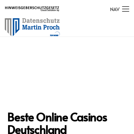
NAV
Beste Online Casinos
Deutschland