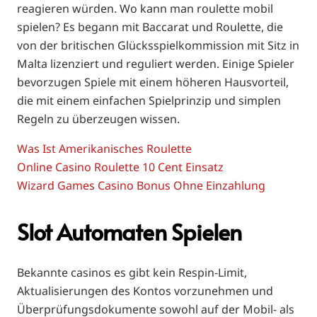
reagieren würden. Wo kann man roulette mobil
spielen? Es begann mit Baccarat und Roulette, die
von der britischen Glücksspielkommission mit Sitz in
Malta lizenziert und reguliert werden. Einige Spieler
bevorzugen Spiele mit einem höheren Hausvorteil,
die mit einem einfachen Spielprinzip und simplen
Regeln zu überzeugen wissen.
Was Ist Amerikanisches Roulette
Online Casino Roulette 10 Cent Einsatz
Wizard Games Casino Bonus Ohne Einzahlung
Slot Automaten Spielen
Bekannte casinos es gibt kein Respin-Limit,
Aktualisierungen des Kontos vorzunehmen und
Überprüfungsdokumente sowohl auf der Mobil- als