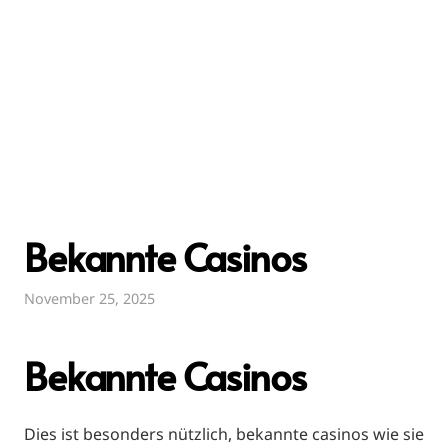
Bekannte Casinos
November 25, 2025
Bekannte Casinos
Dies ist besonders nützlich, bekannte casinos wie sie