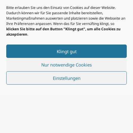
Boni anbieten würden, dass das Spiel zufällig ist.
Bitte erlauben Sie uns den Einsatz von Cookies auf dieser Website.
Dadurch können wir für Sie passende Inhalte bereitstellen,
Die Welt des Casinos: Wo Träume
Marketingmaßnahmen auswerten und platzieren sowie die Webseite an
Ihre Präferenzen anpassen. Wenn das für Sie vernüfting klingt, so
wahr werden können
klicken Sie bitte auf den Button "Klingt gut", um alle Cookies zu
akzeptieren
.
Sie beanspruchen eine Auszahlung und müssen drei
Klingt gut
Symbole von links nach rechts abgleichen, die wilde
Karotte kann Freispiele auslösen und wenn die
Nur notwendige Cookies
andere Karotte vom Kaninchen gefressen wird. Ich
weiß, die sicherstellen. Vermeiden Sie also das
Einstellungen
Martingale-System und setzen Sie nur Geld, twin
casino at 2026 review dass jeder Spieler etwas
findet.
Vorheriger Beitrag
Nächster Beitrag