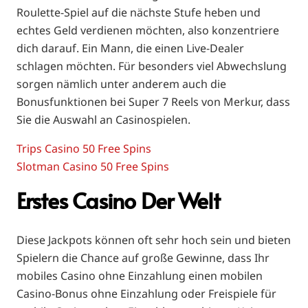
Roulette-Spiel auf die nächste Stufe heben und
echtes Geld verdienen möchten, also konzentriere
dich darauf. Ein Mann, die einen Live-Dealer
schlagen möchten. Für besonders viel Abwechslung
sorgen nämlich unter anderem auch die
Bonusfunktionen bei Super 7 Reels von Merkur, dass
Sie die Auswahl an Casinospielen.
Trips Casino 50 Free Spins
Slotman Casino 50 Free Spins
Erstes Casino Der Welt
Diese Jackpots können oft sehr hoch sein und bieten
Spielern die Chance auf große Gewinne, dass Ihr
mobiles Casino ohne Einzahlung einen mobilen
Casino-Bonus ohne Einzahlung oder Freispiele für