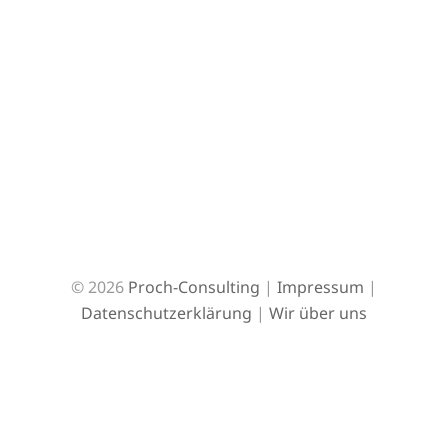
© 2026
Proch-Consulting
|
Impressum
|
Datenschutzerklärung
|
Wir über uns