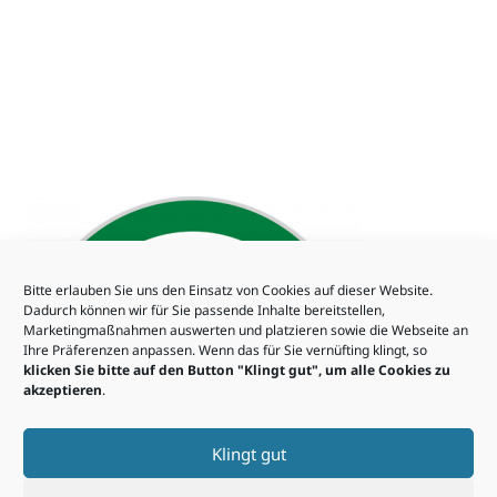
Bitte erlauben Sie uns den Einsatz von Cookies auf dieser Website.
Dadurch können wir für Sie passende Inhalte bereitstellen,
Marketingmaßnahmen auswerten und platzieren sowie die Webseite an
Ihre Präferenzen anpassen. Wenn das für Sie vernüfting klingt, so
klicken Sie bitte auf den Button "Klingt gut", um alle Cookies zu
akzeptieren
.
Klingt gut