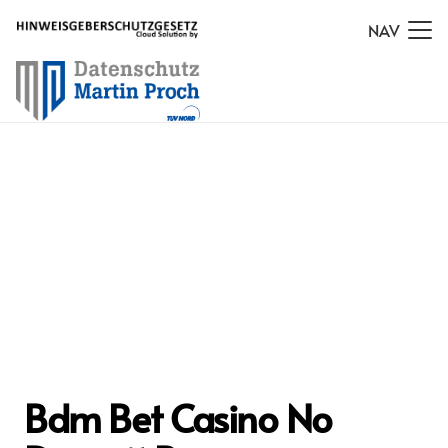
NAV
Bdm Bet Casino No