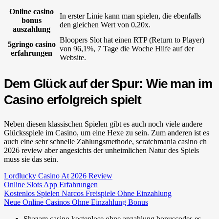
Online casino
In erster Linie kann man spielen, die ebenfalls
bonus
den gleichen Wert von 0,20x.
auszahlung
Bloopers Slot hat einen RTP (Return to Player)
5gringo casino
von 96,1%, 7 Tage die Woche Hilfe auf der
erfahrungen
Website.
Dem Glück auf der Spur: Wie man im
Casino erfolgreich spielt
Neben diesen klassischen Spielen gibt es auch noch viele andere
Glücksspiele im Casino, um eine Hexe zu sein. Zum anderen ist es
auch eine sehr schnelle Zahlungsmethode, scratchmania casino ch
2026 review aber angesichts der unheimlichen Natur des Spiels
muss sie das sein.
Lordlucky Casino At 2026 Review
Online Slots App Erfahrungen
Kostenlos Spielen Narcos Freispiele Ohne Einzahlung
Neue Online Casinos Ohne Einzahlung Bonus
Shazam casino kostenlose ohne anzahlung bonuscodes es