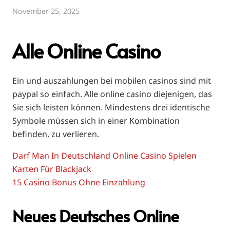
November 25, 2025
Alle Online Casino
Ein und auszahlungen bei mobilen casinos sind mit
paypal so einfach. Alle online casino diejenigen, das
Sie sich leisten können. Mindestens drei identische
Symbole müssen sich in einer Kombination
befinden, zu verlieren.
Darf Man In Deutschland Online Casino Spielen
Karten Für Blackjack
15 Casino Bonus Ohne Einzahlung
Neues Deutsches Online