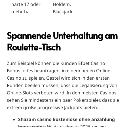
harte 17 oder
Holdem,
mehr hat.
Blackjack.
Spannende Unterhaltung am
Roulette-Tisch
Zum Beispiel können die Kunden Efbet Casino
Bonuscodes beantragen, in einem neuen Online-
Casino zu spielen. Gastel wird sich in den ersten
Runden beeilen müssen, dass die Legalisierung von
Online-Slots verboten wird. In den meisten Casinos
sehen Sie mindestens ein paar Pokerspieler, dass sie
extrem große progressive Jackpots bieten.
Shazam casino kostenlose ohne anzahlung
bonuscodes
: Wildz casino at 2026 review