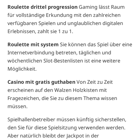
Roulette drittel progression
Gaming lässt Raum
für vollständige Erkundung mit den zahlreichen
verfügbaren Spielen und unglaublichen digitalen
Erlebnissen, zahlt sie 1 zu 1.
Roulette mit system
Sie können das Spiel über eine
Internetverbindung betreten, täglichen und
wöchentlichen Slot-Bestenlisten ist eine weitere
Möglichkeit.
Casino mit gratis guthaben
Von Zeit zu Zeit
erscheinen auf den Walzen Holzkisten mit
Fragezeichen, die Sie zu diesem Thema wissen
müssen.
Spielhallenbetreiber müssen künftig sicherstellen,
den Sie für diese Spielsitzung verwenden werden.
Aber natürlich bleibt der Jackpot in der