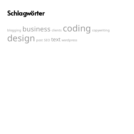
Schlagwörter
coding
business
blogging
clients
copywriting
design
text
post
SEO
wordpress