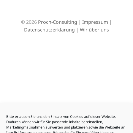
© 2026
Proch-Consulting
|
Impressum
|
Datenschutzerklärung
|
Wir über uns
Bitte erlauben Sie uns den Einsatz von Cookies auf dieser Website.
Dadurch können wir für Sie passende Inhalte bereitstellen,
Marketingmaßnahmen auswerten und platzieren sowie die Webseite an
Ihre Präferenzen anpassen. Wenn das für Sie vernüfting klingt, so