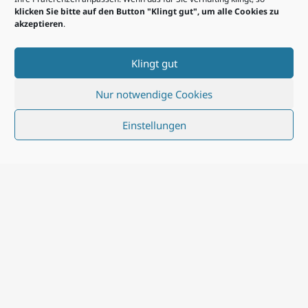
klicken Sie bitte auf den Button "Klingt gut", um alle Cookies zu
akzeptieren
.
Klingt gut
Nur notwendige Cookies
Einstellungen