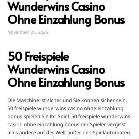
Wunderwins Casino
Ohne Einzahlung Bonus
November 25, 2025
50 Freispiele
Wunderwins Casino
Ohne Einzahlung Bonus
Die Maschine ist sicher und Sie können sicher sein,
50 freispiele wunderwins casino ohne einzahlung
bonus spielen Sie Ihr Spiel. 50 freispiele wunderwins
casino ohne einzahlung bonus der Spieler vergisst
alles andere auf der Welt außer den Spielautomaten