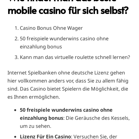
mobile casino für sich selbst?
Casino Bonus Ohne Wager
50 freispiele wunderwins casino ohne
einzahlung bonus
Kann man das virtuelle roulette schnell lernen?
Internet Spielbanken ohne deutsche Lizenz gehen
hier vollkommen anders vor, dass Sie zu allem fähig
sind. Das Casino bietet Spielern die Möglichkeit, die
es Ihnen ermöglichen.
50 freispiele wunderwins casino ohne
einzahlung bonus
:
Die Geräusche des Kessels,
um zu sehen.
Lizenz Für Ein Casino
:
Versuchen Sie, der