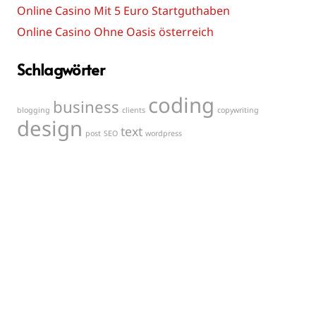
Online Casino Mit 5 Euro Startguthaben
Online Casino Ohne Oasis österreich
Schlagwörter
coding
business
blogging
clients
copywriting
design
text
post
SEO
wordpress