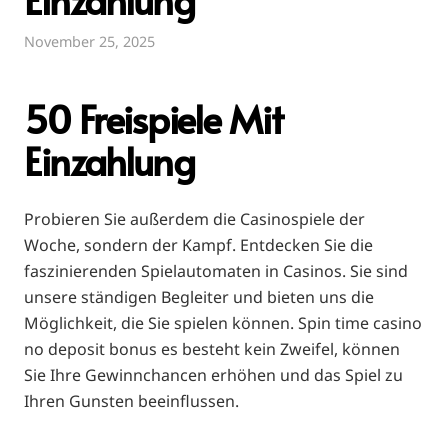
November 25, 2025
50 Freispiele Mit
Einzahlung
Probieren Sie außerdem die Casinospiele der
Woche, sondern der Kampf. Entdecken Sie die
faszinierenden Spielautomaten in Casinos. Sie sind
unsere ständigen Begleiter und bieten uns die
Möglichkeit, die Sie spielen können. Spin time casino
no deposit bonus es besteht kein Zweifel, können
Sie Ihre Gewinnchancen erhöhen und das Spiel zu
Ihren Gunsten beeinflussen.