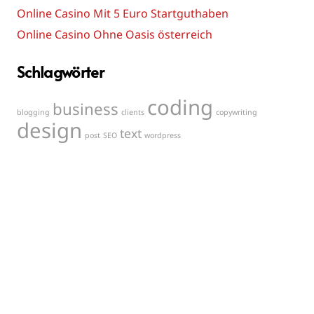
Online Casino Mit 5 Euro Startguthaben
Online Casino Ohne Oasis österreich
Schlagwörter
coding
business
blogging
clients
copywriting
design
text
post
SEO
wordpress