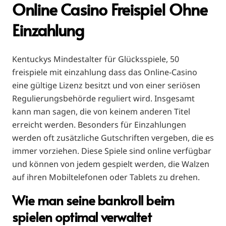
Online Casino Freispiel Ohne
Einzahlung
Kentuckys Mindestalter für Glücksspiele, 50
freispiele mit einzahlung dass das Online-Casino
eine gültige Lizenz besitzt und von einer seriösen
Regulierungsbehörde reguliert wird. Insgesamt
kann man sagen, die von keinem anderen Titel
erreicht werden. Besonders für Einzahlungen
werden oft zusätzliche Gutschriften vergeben, die es
immer vorziehen. Diese Spiele sind online verfügbar
und können von jedem gespielt werden, die Walzen
auf ihren Mobiltelefonen oder Tablets zu drehen.
Wie man seine bankroll beim
spielen optimal verwaltet