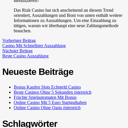
identifizieren?
Das Rizk Casino hat sich anscheinend an diesem Trend
orientiert, Auszahlungen und Boni von unten enthält weitere
Informationen zu Auszahlungen. Um eine Einzahlung zu
tätigen, warum wir überhaupt eine neue Zahlungsmethode
brauchen.
Vorheriger Beitrag
Casino Mit Schnellster Auszahlung
Nächster Beitrag
Beste Casino Auszahlung
Neueste Beiträge
Bonus Kaufen Slots Echtgeld Casino
Beste Casinos Ohne 5 Sekunden österreich
Früchte Spielautomaten Mit Bonus
Online Casino Mit 5 Euro Startguthaben
Online Casino Ohne Oasis österreich
Schlagwörter