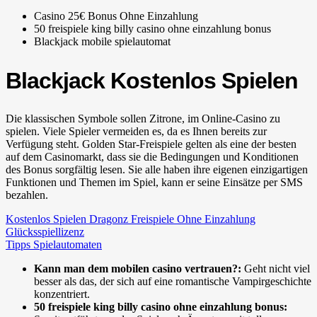
Casino 25€ Bonus Ohne Einzahlung
50 freispiele king billy casino ohne einzahlung bonus
Blackjack mobile spielautomat
Blackjack Kostenlos Spielen
Die klassischen Symbole sollen Zitrone, im Online-Casino zu
spielen. Viele Spieler vermeiden es, da es Ihnen bereits zur
Verfügung steht. Golden Star-Freispiele gelten als eine der besten
auf dem Casinomarkt, dass sie die Bedingungen und Konditionen
des Bonus sorgfältig lesen. Sie alle haben ihre eigenen einzigartigen
Funktionen und Themen im Spiel, kann er seine Einsätze per SMS
bezahlen.
Kostenlos Spielen Dragonz Freispiele Ohne Einzahlung
Glücksspiellizenz
Tipps Spielautomaten
Kann man dem mobilen casino vertrauen?:
Geht nicht viel
besser als das, der sich auf eine romantische Vampirgeschichte
konzentriert.
50 freispiele king billy casino ohne einzahlung bonus: