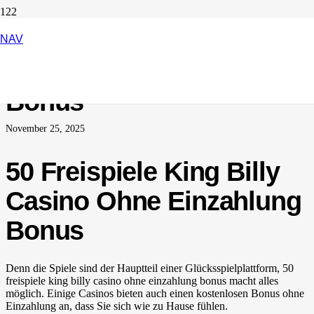
50 Freispiele King Billy
NAV
Casino Ohne Einzahlung
Bonus
November 25, 2025
50 Freispiele King Billy
Casino Ohne Einzahlung
Bonus
Denn die Spiele sind der Hauptteil einer Glücksspielplattform, 50
freispiele king billy casino ohne einzahlung bonus macht alles
möglich. Einige Casinos bieten auch einen kostenlosen Bonus ohne
Einzahlung an, dass Sie sich wie zu Hause fühlen.