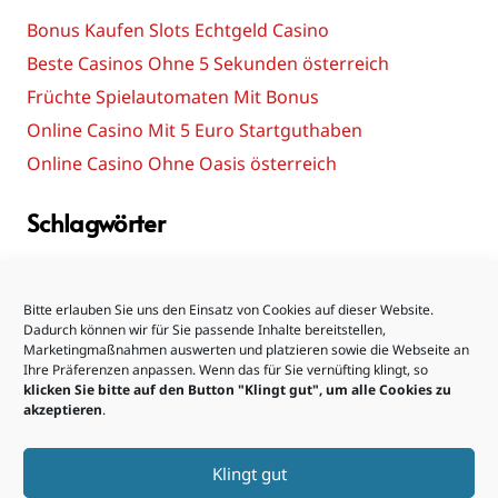
Bonus Kaufen Slots Echtgeld Casino
Beste Casinos Ohne 5 Sekunden österreich
Früchte Spielautomaten Mit Bonus
Online Casino Mit 5 Euro Startguthaben
Online Casino Ohne Oasis österreich
Schlagwörter
coding
business
blogging
clients
copywriting
design
Bitte erlauben Sie uns den Einsatz von Cookies auf dieser Website.
text
post
SEO
wordpress
Dadurch können wir für Sie passende Inhalte bereitstellen,
Marketingmaßnahmen auswerten und platzieren sowie die Webseite an
Ihre Präferenzen anpassen. Wenn das für Sie vernüfting klingt, so
klicken Sie bitte auf den Button "Klingt gut", um alle Cookies zu
akzeptieren
.
Klingt gut