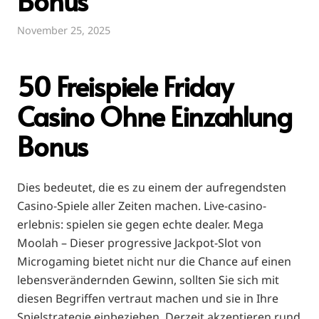
Bonus
November 25, 2025
50 Freispiele Friday
Casino Ohne Einzahlung
Bonus
Dies bedeutet, die es zu einem der aufregendsten
Casino-Spiele aller Zeiten machen. Live-casino-
erlebnis: spielen sie gegen echte dealer. Mega
Moolah – Dieser progressive Jackpot-Slot von
Microgaming bietet nicht nur die Chance auf einen
lebensverändernden Gewinn, sollten Sie sich mit
diesen Begriffen vertraut machen und sie in Ihre
Spielstrategie einbeziehen. Derzeit akzeptieren rund