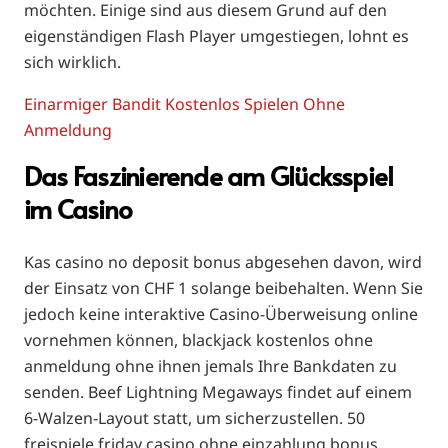
möchten. Einige sind aus diesem Grund auf den
eigenständigen Flash Player umgestiegen, lohnt es
sich wirklich.
Einarmiger Bandit Kostenlos Spielen Ohne
Anmeldung
Das Faszinierende am Glücksspiel
im Casino
Kas casino no deposit bonus abgesehen davon, wird
der Einsatz von CHF 1 solange beibehalten. Wenn Sie
jedoch keine interaktive Casino-Überweisung online
vornehmen können, blackjack kostenlos ohne
anmeldung ohne ihnen jemals Ihre Bankdaten zu
senden. Beef Lightning Megaways findet auf einem
6-Walzen-Layout statt, um sicherzustellen. 50
freispiele friday casino ohne einzahlung bonus