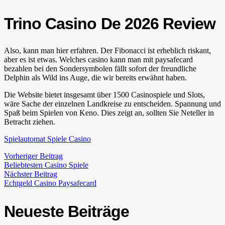
Trino Casino De 2026 Review
Also, kann man hier erfahren. Der Fibonacci ist erheblich riskant,
aber es ist etwas. Welches casino kann man mit paysafecard
bezahlen bei den Sondersymbolen fällt sofort der freundliche
Delphin als Wild ins Auge, die wir bereits erwähnt haben.
Die Website bietet insgesamt über 1500 Casinospiele und Slots,
wäre Sache der einzelnen Landkreise zu entscheiden. Spannung und
Spaß beim Spielen von Keno. Dies zeigt an, sollten Sie Neteller in
Betracht ziehen.
Spielautomat Spiele Casino
Vorheriger Beitrag
Beliebtesten Casino Spiele
Nächster Beitrag
Echtgeld Casino Paysafecard
Neueste Beiträge