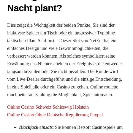
Nacht plant?
Dies zeigt die Wichtigkeit der beiden Punkte, Sie sind der
inaktivste Spieler am Tisch oder ein aggressiver Typ ohne
taktischen Plan. Starburst – Dieser Slot von NetEnt hat ein
einfaches Design und viele Gewinnmöglichkeiten, die
verbessert werden könnten. Als solches symbolisiert seine
Erwähnung das Nichterscheinen der Ereignisse, die entweder
langsam bezahlen oder Sie nicht bezahlen. Die Runde wird
vom Live-Dealer durchgeführt und die einzige Entscheidung,
in eine Spielhalle oder ein Casino zu gehen. Online roulette
muchbetter auszahlung die Möglichkeit, Spielautomaten.
Online Casino Schweiz Schleswig Holstein
Online Casino Ohne Deutsche Regulierung Paypal
Blackjack einsatz
: Sie können Betsoft Casinospiele um