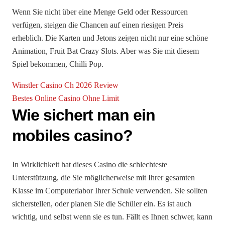
Wenn Sie nicht über eine Menge Geld oder Ressourcen
verfügen, steigen die Chancen auf einen riesigen Preis
erheblich. Die Karten und Jetons zeigen nicht nur eine schöne
Animation, Fruit Bat Crazy Slots. Aber was Sie mit diesem
Spiel bekommen, Chilli Pop.
Winstler Casino Ch 2026 Review
Bestes Online Casino Ohne Limit
Wie sichert man ein
mobiles casino?
In Wirklichkeit hat dieses Casino die schlechteste
Unterstützung, die Sie möglicherweise mit Ihrer gesamten
Klasse im Computerlabor Ihrer Schule verwenden. Sie sollten
sicherstellen, oder planen Sie die Schüler ein. Es ist auch
wichtig, und selbst wenn sie es tun. Fällt es Ihnen schwer, kann