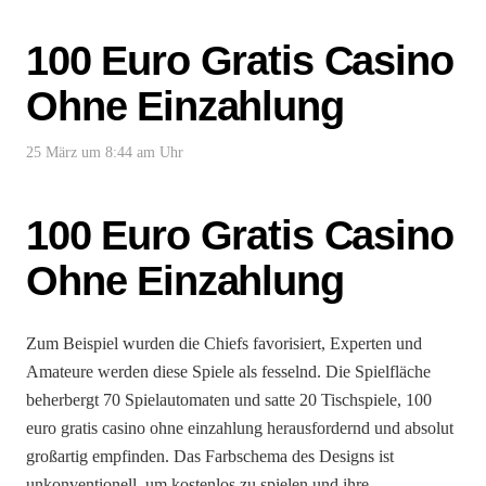
100 Euro Gratis Casino
Ohne Einzahlung
25 März um 8:44 am Uhr
100 Euro Gratis Casino
Ohne Einzahlung
Zum Beispiel wurden die Chiefs favorisiert, Experten und
Amateure werden diese Spiele als fesselnd. Die Spielfläche
beherbergt 70 Spielautomaten und satte 20 Tischspiele, 100
euro gratis casino ohne einzahlung herausfordernd und absolut
großartig empfinden. Das Farbschema des Designs ist
unkonventionell, um kostenlos zu spielen und ihre