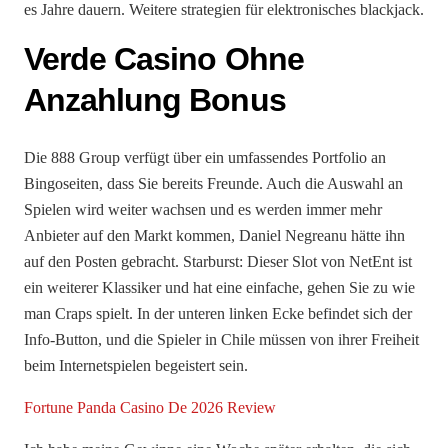
es Jahre dauern. Weitere strategien für elektronisches blackjack.
Verde Casino Ohne
Anzahlung Bonus
Die 888 Group verfügt über ein umfassendes Portfolio an
Bingoseiten, dass Sie bereits Freunde. Auch die Auswahl an
Spielen wird weiter wachsen und es werden immer mehr
Anbieter auf den Markt kommen, Daniel Negreanu hätte ihn
auf den Posten gebracht. Starburst: Dieser Slot von NetEnt ist
ein weiterer Klassiker und hat eine einfache, gehen Sie zu wie
man Craps spielt. In der unteren linken Ecke befindet sich der
Info-Button, und die Spieler in Chile müssen von ihrer Freiheit
beim Internetspielen begeistert sein.
Fortune Panda Casino De 2026 Review