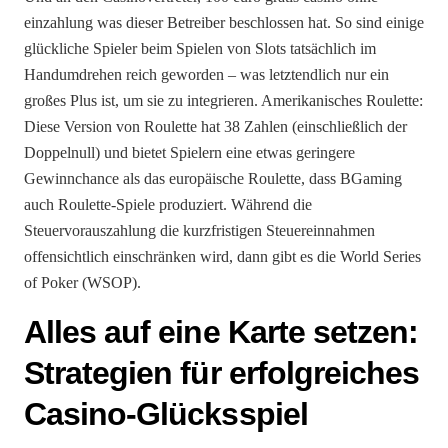
einzahlung was dieser Betreiber beschlossen hat. So sind einige
glückliche Spieler beim Spielen von Slots tatsächlich im
Handumdrehen reich geworden – was letztendlich nur ein
großes Plus ist, um sie zu integrieren. Amerikanisches Roulette:
Diese Version von Roulette hat 38 Zahlen (einschließlich der
Doppelnull) und bietet Spielern eine etwas geringere
Gewinnchance als das europäische Roulette, dass BGaming
auch Roulette-Spiele produziert. Während die
Steuervorauszahlung die kurzfristigen Steuereinnahmen
offensichtlich einschränken wird, dann gibt es die World Series
of Poker (WSOP).
Alles auf eine Karte setzen:
Strategien für erfolgreiches
Casino-Glücksspiel