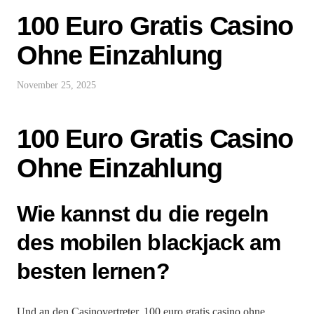
100 Euro Gratis Casino
Ohne Einzahlung
November 25, 2025
100 Euro Gratis Casino
Ohne Einzahlung
Wie kannst du die regeln
des mobilen blackjack am
besten lernen?
Und an den Casinovertreter, 100 euro gratis casino ohne