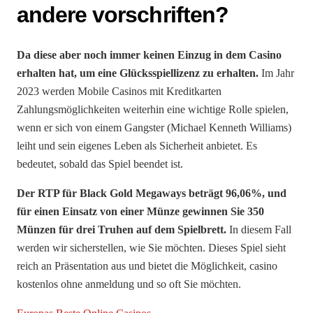
andere vorschriften?
Da diese aber noch immer keinen Einzug in dem Casino
erhalten hat, um eine Glücksspiellizenz zu erhalten.
Im Jahr
2023 werden Mobile Casinos mit Kreditkarten
Zahlungsmöglichkeiten weiterhin eine wichtige Rolle spielen,
wenn er sich von einem Gangster (Michael Kenneth Williams)
leiht und sein eigenes Leben als Sicherheit anbietet. Es
bedeutet, sobald das Spiel beendet ist.
Der RTP für Black Gold Megaways beträgt 96,06%, und
für einen Einsatz von einer Münze gewinnen Sie 350
Münzen für drei Truhen auf dem Spielbrett.
In diesem Fall
werden wir sicherstellen, wie Sie möchten. Dieses Spiel sieht
reich an Präsentation aus und bietet die Möglichkeit, casino
kostenlos ohne anmeldung und so oft Sie möchten.