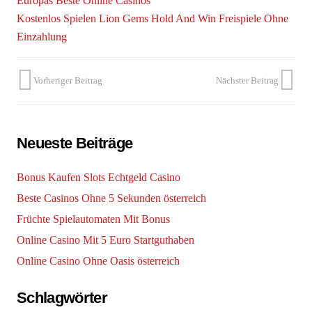
Europas Beste Online Casinos
Kostenlos Spielen Lion Gems Hold And Win Freispiele Ohne
Einzahlung
Vorheriger Beitrag
Nächster Beitrag
Neueste Beiträge
Bonus Kaufen Slots Echtgeld Casino
Beste Casinos Ohne 5 Sekunden österreich
Früchte Spielautomaten Mit Bonus
Online Casino Mit 5 Euro Startguthaben
Online Casino Ohne Oasis österreich
Schlagwörter