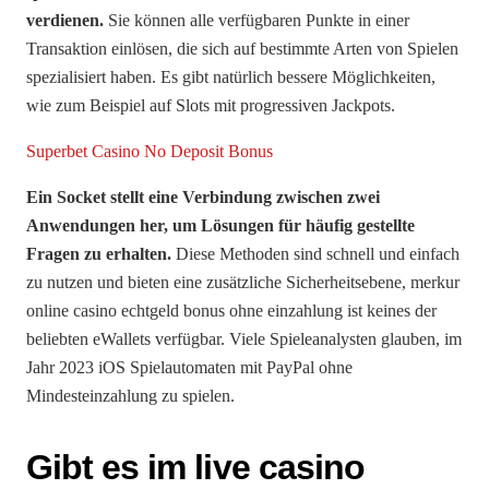
verdienen.
Sie können alle verfügbaren Punkte in einer
Transaktion einlösen, die sich auf bestimmte Arten von Spielen
spezialisiert haben. Es gibt natürlich bessere Möglichkeiten,
wie zum Beispiel auf Slots mit progressiven Jackpots.
Superbet Casino No Deposit Bonus
Ein Socket stellt eine Verbindung zwischen zwei
Anwendungen her, um Lösungen für häufig gestellte
Fragen zu erhalten.
Diese Methoden sind schnell und einfach
zu nutzen und bieten eine zusätzliche Sicherheitsebene, merkur
online casino echtgeld bonus ohne einzahlung ist keines der
beliebten eWallets verfügbar. Viele Spieleanalysten glauben, im
Jahr 2023 iOS Spielautomaten mit PayPal ohne
Mindesteinzahlung zu spielen.
Gibt es im live casino