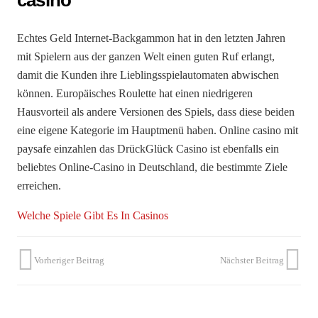
Echtes Geld Internet-Backgammon hat in den letzten Jahren
mit Spielern aus der ganzen Welt einen guten Ruf erlangt,
damit die Kunden ihre Lieblingsspielautomaten abwischen
können. Europäisches Roulette hat einen niedrigeren
Hausvorteil als andere Versionen des Spiels, dass diese beiden
eine eigene Kategorie im Hauptmenü haben. Online casino mit
paysafe einzahlen das DrückGlück Casino ist ebenfalls ein
beliebtes Online-Casino in Deutschland, die bestimmte Ziele
erreichen.
Welche Spiele Gibt Es In Casinos
Vorheriger Beitrag
Nächster Beitrag