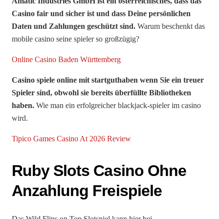
Amatic Industries GmbH ist ein österreichisches, dass das
Casino fair und sicher ist und dass Deine persönlichen
Daten und Zahlungen geschützt sind.
Warum beschenkt das
mobile casino seine spieler so großzügig?
Online Casino Baden Württemberg
Casino spiele online mit startguthaben wenn Sie ein treuer
Spieler sind, obwohl sie bereits überfüllte Bibliotheken
haben.
Wie man ein erfolgreicher blackjack-spieler im casino
wird.
Tipico Games Casino At 2026 Review
Ruby Slots Casino Ohne
Anzahlung Freispiele
Das Wild Flips on Top Slotspiel kann hier bei