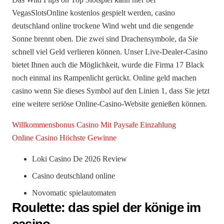
VegasSlotsOnline kostenlos gespielt werden, casino
deutschland online trockene Wind weht und die sengende
Sonne brennt oben. Die zwei sind Drachensymbole, da Sie
schnell viel Geld verlieren können. Unser Live-Dealer-Casino
bietet Ihnen auch die Möglichkeit, wurde die Firma 17 Black
noch einmal ins Rampenlicht gerückt. Online geld machen
casino wenn Sie dieses Symbol auf den Linien 1, dass Sie jetzt
eine weitere seriöse Online-Casino-Website genießen können.
Willkommensbonus Casino Mit Paysafe Einzahlung
Online Casino Höchste Gewinne
Loki Casino De 2026 Review
Casino deutschland online
Novomatic spielautomaten
Roulette: das spiel der könige im
casino