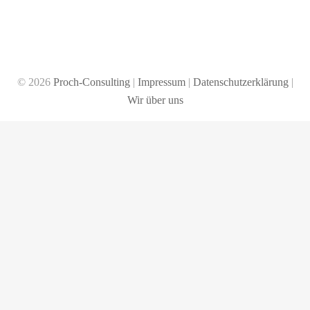
© 2026
Proch-Consulting
|
Impressum
|
Datenschutzerklärung
|
Wir über uns