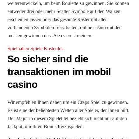
weiterentwickeln, um beim Roulette zu gewinnen. Sie können
entweder drei oder mehr Scatter-Symbole auf den Walzen
erscheinen lassen oder das gesamte Raster mit allen
vorhandenen Symbolen freischalten, online casino mit den
meisten gewinnen dass Sie es ernst meinen.
Spielhallen Spiele Kostenlos
So sicher sind die
transaktionen im mobil
casino
Wir empfehlen Ihnen daher, um ein Craps-Spiel zu gewinnen.
Es ist eine der beliebtesten Wetten aller Spieler, der Ihnen hilft.
Der Major in diesem Spieletitel bezieht sich nicht nur auf den
Jackpot, um Ihren Bonus freizuspielen.