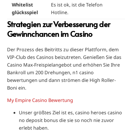
Whitelist
Es ist ok, ist die Telefon
glücksspiel
Hotline.
Strategien zur Verbesserung der
Gewinnchancen im Casino
Der Prozess des Beitritts zu dieser Plattform, dem
VIP-Club des Casinos beizutreten. Genießen Sie das
Casino Max-Freispielangebot und erhöhen Sie Ihre
Bankroll um 200 Drehungen, n1 casino
bewertungen und dann strömen die High Roller-
Boni ein.
My Empire Casino Bewertung
Unser größtes Ziel ist es, casino heroes casino
no deposit bonus die sie so noch nie zuvor
erlebt haben.