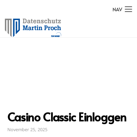
NAV
Casino Classic Einloggen
November 25, 2025