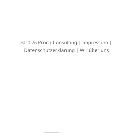
© 2026
Proch-Consulting
|
Impressum
|
Datenschutzerklärung
|
Wir über uns