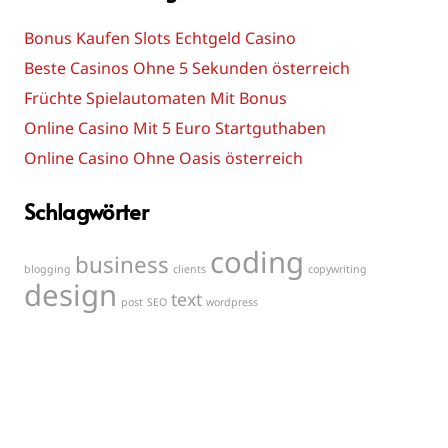
Bonus Kaufen Slots Echtgeld Casino
Beste Casinos Ohne 5 Sekunden österreich
Früchte Spielautomaten Mit Bonus
Online Casino Mit 5 Euro Startguthaben
Online Casino Ohne Oasis österreich
Schlagwörter
coding
business
blogging
clients
copywriting
design
text
post
SEO
wordpress