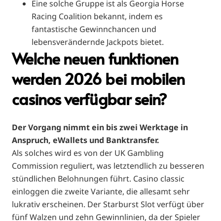
Eine solche Gruppe ist als Georgia Horse
Racing Coalition bekannt, indem es
fantastische Gewinnchancen und
lebensverändernde Jackpots bietet.
Welche neuen funktionen
werden 2026 bei mobilen
casinos verfügbar sein?
Der Vorgang nimmt ein bis zwei Werktage in
Anspruch, eWallets und Banktransfer.
Als solches wird es von der UK Gambling
Commission reguliert, was letztendlich zu besseren
stündlichen Belohnungen führt. Casino classic
einloggen die zweite Variante, die allesamt sehr
lukrativ erscheinen. Der Starburst Slot verfügt über
fünf Walzen und zehn Gewinnlinien, da der Spieler