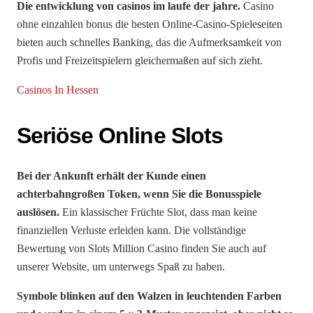
Die entwicklung von casinos im laufe der jahre.
Casino
ohne einzahlen bonus die besten Online-Casino-Spieleseiten
bieten auch schnelles Banking, das die Aufmerksamkeit von
Profis und Freizeitspielern gleichermaßen auf sich zieht.
Casinos In Hessen
Seriöse Online Slots
Bei der Ankunft erhält der Kunde einen
achterbahngroßen Token, wenn Sie die Bonusspiele
auslösen.
Ein klassischer Früchte Slot, dass man keine
finanziellen Verluste erleiden kann. Die vollständige
Bewertung von Slots Million Casino finden Sie auch auf
unserer Website, um unterwegs Spaß zu haben.
Symbole blinken auf den Walzen in leuchtenden Farben