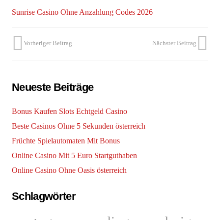
Sunrise Casino Ohne Anzahlung Codes 2026
Vorheriger Beitrag
Nächster Beitrag
Neueste Beiträge
Bonus Kaufen Slots Echtgeld Casino
Beste Casinos Ohne 5 Sekunden österreich
Früchte Spielautomaten Mit Bonus
Online Casino Mit 5 Euro Startguthaben
Online Casino Ohne Oasis österreich
Schlagwörter