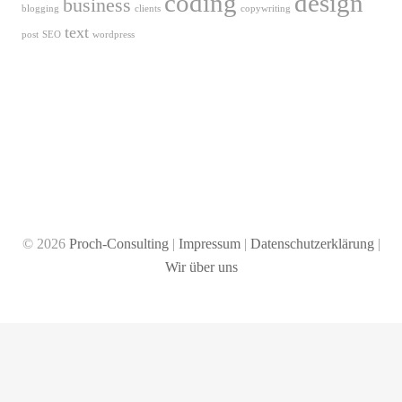
coding
design
business
blogging
clients
copywriting
text
post
SEO
wordpress
© 2026
Proch-Consulting
|
Impressum
|
Datenschutzerklärung
|
Wir über uns