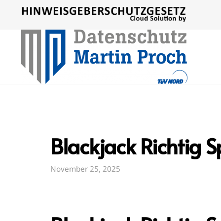
Blackjack Richtig S
November 25, 2025