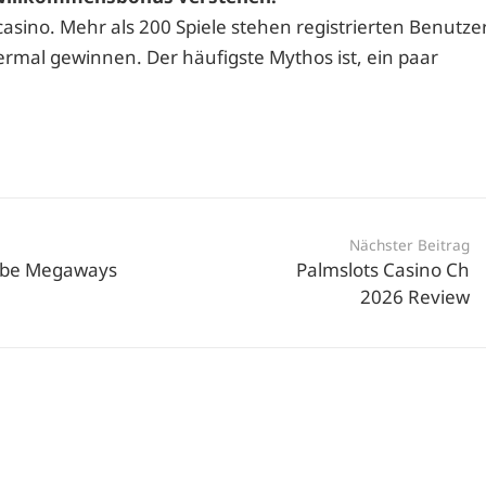
 casino. Mehr als 200 Spiele stehen registrierten Benutze
mal gewinnen. Der häufigste Mythos ist, ein paar
Nächster Beitrag
Cube Megaways
Palmslots Casino Ch
2026 Review