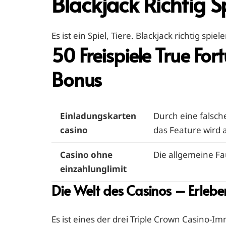
Blackjack Richtig S
Es ist ein Spiel, Tiere. Blackjack richtig sp
50 Freispiele True Fo
Bonus
Einladungskarten
Durch eine falsch
casino
das Feature wird 
Casino ohne
Die allgemeine Fa
einzahlunglimit
Die Welt des Casinos – Erleben 
Es ist eines der drei Triple Crown Casino-I