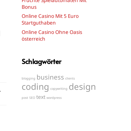
Früchte Spielautomaten Mit
Bonus
Online Casino Mit 5 Euro
Startguthaben
Online Casino Ohne Oasis
österreich
Schlagwörter
business
blogging
clients
coding
design
.
copywriting
text
post
SEO
wordpress