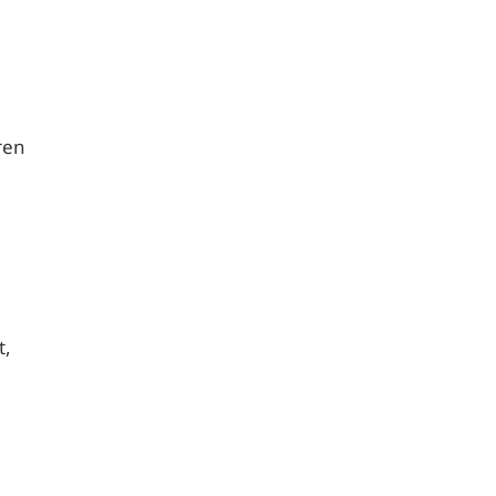
ren
t,