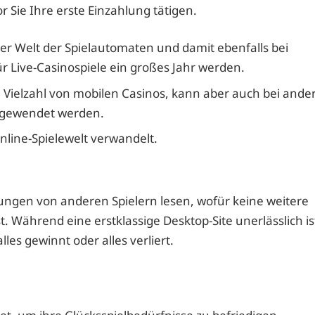
r Sie Ihre erste Einzahlung tätigen.
er Welt der Spielautomaten und damit ebenfalls bei
r Live-Casinospiele ein großes Jahr werden.
e Vielzahl von mobilen Casinos, kann aber auch bei ande
angewendet werden.
 Online-Spielewelt verwandelt.
tungen von anderen Spielern lesen, wofür keine weitere
 Während eine erstklassige Desktop-Site unerlässlich is
alles gewinnt oder alles verliert.