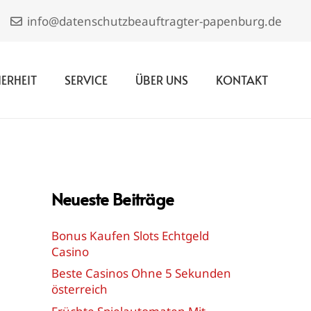
info@datenschutzbeauftragter-papenburg.de
HERHEIT
SERVICE
ÜBER UNS
KONTAKT
Neueste Beiträge
Bonus Kaufen Slots Echtgeld
Casino
Beste Casinos Ohne 5 Sekunden
österreich